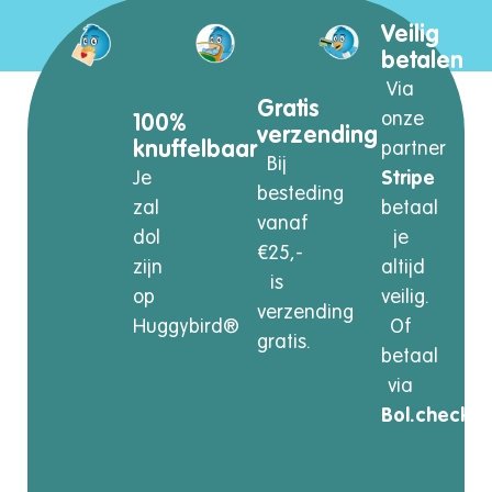
Veilig
betalen
Via
Gratis
onze
100%
verzending
knuffelbaar
partner
Bij
Je
Stripe
besteding
zal
betaal
vanaf
dol
je
€25,-
zijn
altijd
is
op
veilig.
verzending
Huggybird®
Of
gratis.
betaal
via
Bol.checkou