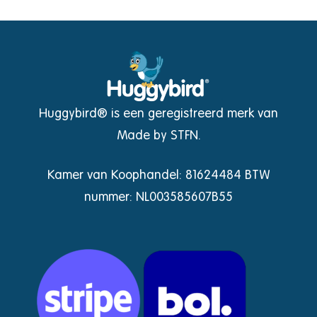
Huggybird® is een geregistreerd merk van
Made by STFN.
Kamer van Koophandel: 81624484 BTW
nummer: NL003585607B55