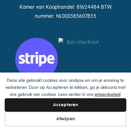
Kamer van Koophandel: 81624484 BTW
nummer: NL003585607B55
Deze site gebruikt cookies voor analyse en om je ervaring te
verbeteren. Door op Accepteren te klikken, ga je akkoord met
Huggybird maakt gebruik van
Stripe
en
ons gebruik van cookies. Lees verder in ons
privacybeleid
.
Bol.checkout
.
Hierdoor kan je o.a. betalen via
Accepteren
iDeal, Apple & Google Pay of via je Bol.com
account.
Afwijzen