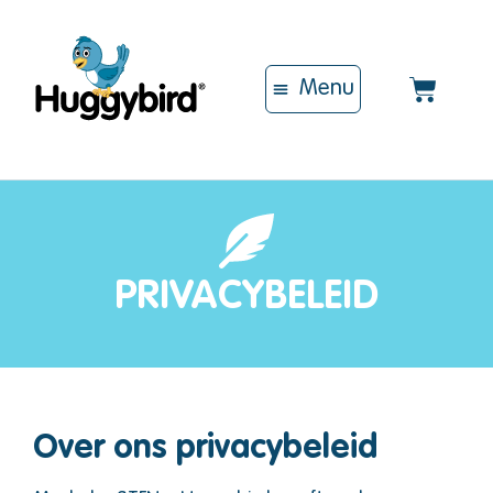
Over Huggybird
Mijn account
PRIVACYBELEID
Over ons privacybeleid