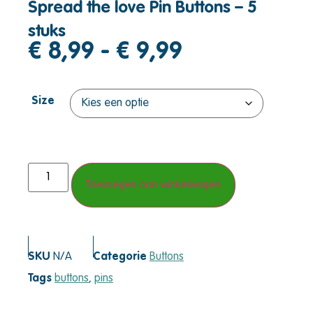
Spread the love Pin Buttons – 5
stuks
€
8,99
-
€
9,99
Size
Toevoegen aan winkelwagen
SKU
N/A
Categorie
Buttons
Tags
buttons
,
pins