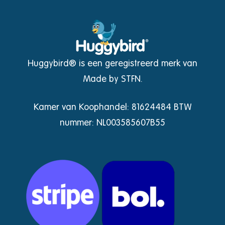
Huggybird® is een geregistreerd merk van
Made by STFN.
Kamer van Koophandel: 81624484 BTW
nummer: NL003585607B55