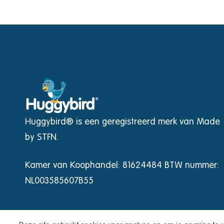
Huggybird® is een geregistreerd merk van Made
by STFN.
Kamer van Koophandel: 81624484 BTW nummer:
NL003585607B55