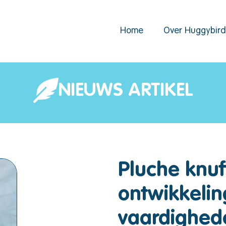
Home
Over Huggybir
NIEUWS ARTIKEL
Pluche knuf
ontwikkelin
vaardighed