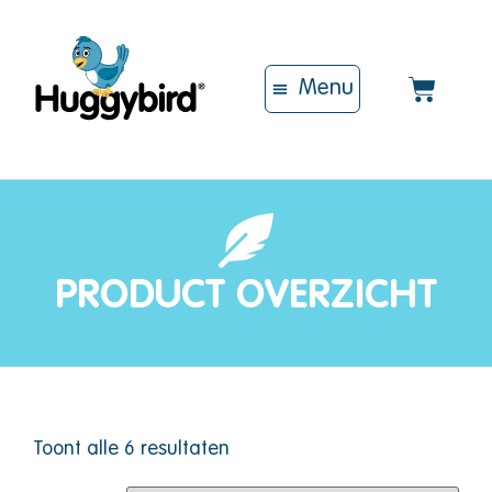
Over Huggybird
Mijn account
PRODUCT OVERZICHT
Toont alle 6 resultaten