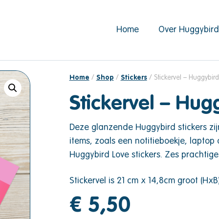
Home
Over Huggybir
Home
/
Shop
/
Stickers
/ Stickervel – Huggybird
Stickervel – Hug
Deze glanzende Huggybird stickers zij
items, zoals een notitieboekje, laptop
Huggybird Love stickers. Zes prachtige s
Stickervel is 21 cm x 14,8cm groot (HxB
€
5,50