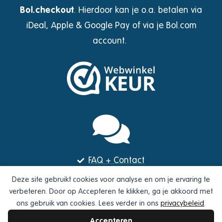
Bol.checkout
.
Hierdoor kan je o.a. betalen via
iDeal, Apple & Google Pay of via je Bol.com
account.
FAQ + Contact
Nieuws
Deze site gebruikt cookies voor analyse en om je ervaring te
Webshop
verbeteren. Door op Accepteren te klikken, ga je akkoord met
ons gebruik van cookies. Lees verder in ons
privacybeleid
.
Algemene voorwaarden
Accepteren
Privacybeleid